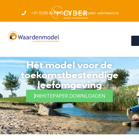
+31 (0)85 822 3928
info@cyber-adviseurs.nl
Hèt model voor de
toekomstbestendige
leefomgeving
WHITEPAPER DOWNLOADEN